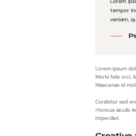
Lorem ipsu
tempor in
veniam, qu
P
Lorem ipsum dolor
Morbi felis orci,
Maecenas id moles
Curabitur sed erat
rhoncus iaculis l
imperdiet.