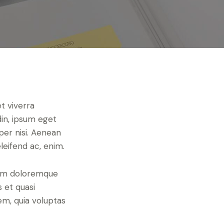
t viverra
din, ipsum eget
per nisi. Aenean
eleifend ac, enim.
tium doloremque
 et quasi
em, quia voluptas