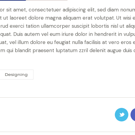
r sit amet, consectetuer adipiscing elit, sed diam non
t ut laoreet dolore magna aliquam erat volutpat. Ut wisi
rud exerci tation ullamcorper suscipit lobortis nisl ut aliq
t. Duis autem vel eum iriure dolor in hendrerit in vulpu
t, vel illum dolore eu feugiat nulla facilisis at vero ero
sim qui blandit praesent luptatum zzril delenit augue duis 
Designing