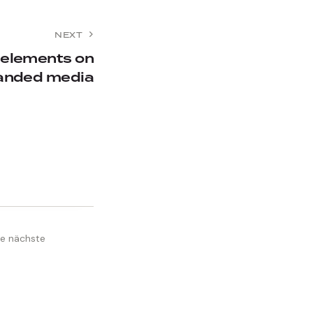
NEXT
 elements on
anded media
ie nächste