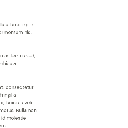
lla ullamcorper.
fermentum nisl.
in ac lectus sed,
vehicula
et, consectetur
ringilla
, lacinia a velit
metus. Nulla non
id molestie
rem.