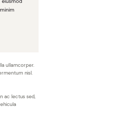
do eiusmod
 minim
lla ullamcorper.
fermentum nisl.
in ac lectus sed,
vehicula