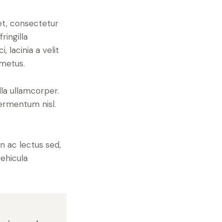
et, consectetur
ringilla
, lacinia a velit
metus.
lla ullamcorper.
fermentum nisl.
in ac lectus sed,
vehicula