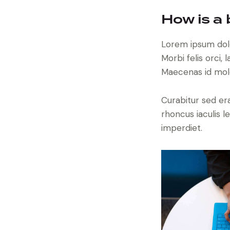
How is a
Lorem ipsum dolor
Morbi felis orci,
Maecenas id moles
Curabitur sed erat
rhoncus iaculis l
imperdiet.