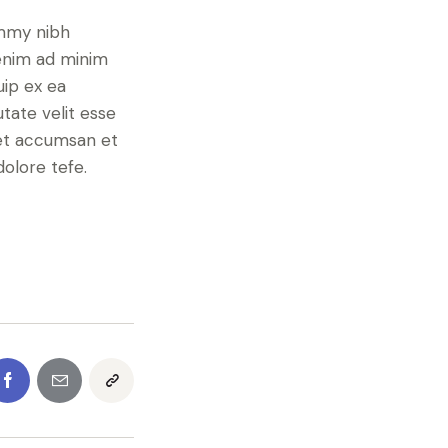
ummy nibh
 enim ad minim
uip ex ea
tate velit esse
s et accumsan et
dolore tefe.